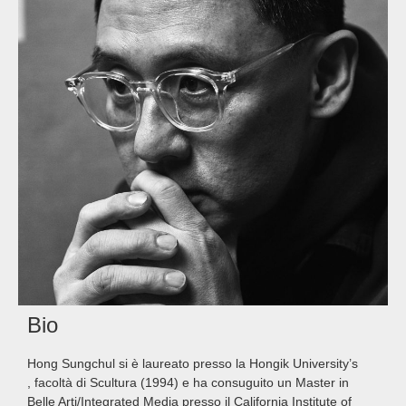
Bio
Hong Sungchul si è laureato presso la Hongik University’s
, facoltà di Scultura (1994) e ha consuguito un Master in
Belle Arti/Integrated Media presso il California Institute of