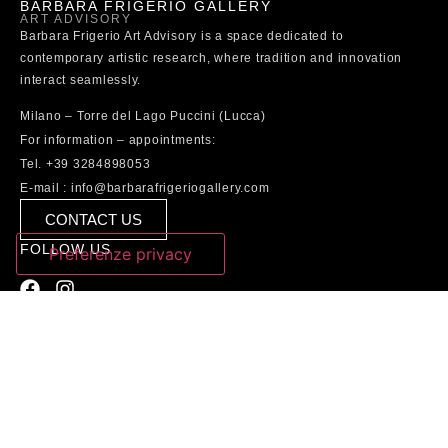
BARBARA FRIGERIO GALLERY
ART ADVISORY
Barbara Frigerio Art Advisory is a space dedicated to
contemporary artistic research, where tradition and innovation
interact seamlessly.
Milano – Torre del Lago Puccini (Lucca)
For information – appointments:
Tel. +39 3284898053
E-mail : info@barbarafrigeriogallery.com
CONTACT US
FOLLOW US
Le tue preferenze relative alla privacy
Informativa sulla raccolta