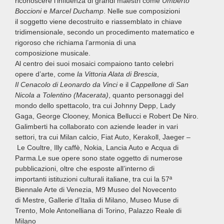
riconoscere l’influenza di grandi maestri come
Umberto
Boccioni
e
Marcel Duchamp
. Nelle sue composizioni
il soggetto viene decostruito e riassemblato in chiave
tridimensionale, secondo un procedimento matematico e
rigoroso che richiama l’armonia di una
composizione musicale.
Al centro dei suoi mosaici compaiono tanto celebri
opere d’arte, come
la Vittoria Alata di Brescia
,
Il Cenacolo di Leonardo da Vinci
e il
Cappellone di San
Nicola a Tolentino (Macerata)
, quanto personaggi del
mondo dello spettacolo, tra cui Johnny Depp, Lady
Gaga, George Clooney, Monica Bellucci e Robert De Niro.
Galimberti ha collaborato con aziende leader in vari
settori, tra cui Milan calcio, Fiat Auto, Kerakoll, Jaeger –
Le Coultre, Illy caffè, Nokia, Lancia Auto e Acqua di
Parma.Le sue opere sono state oggetto di numerose
pubblicazioni, oltre che esposte all’interno di
importanti istituzioni culturali italiane, tra cui la 57ª
Biennale Arte di Venezia, M9 Museo del Novecento
di Mestre, Gallerie d’Italia di Milano, Museo Muse di
Trento, Mole Antonelliana di Torino, Palazzo Reale di
Milano