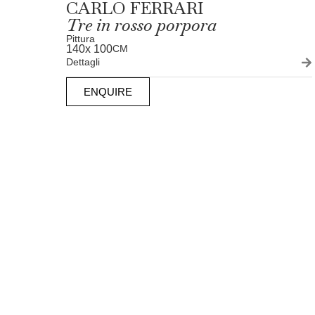
CARLO FERRARI
Tre in rosso porpora
Pittura
140
x 100
CM
Dettagli
ENQUIRE