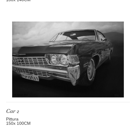
Car 2
Pittura
150
x 100
CM