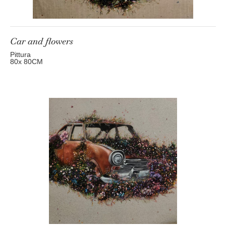
Car and flowers
Pittura
80
x 80
CM