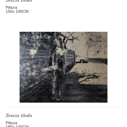
Pittura
150
x 100
CM
Senza titolo
Pittura
180
x 140
CM