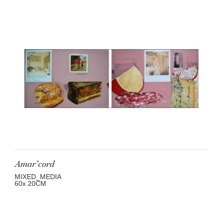
Amar’cord
MIXED_MEDIA
60
x 20
CM