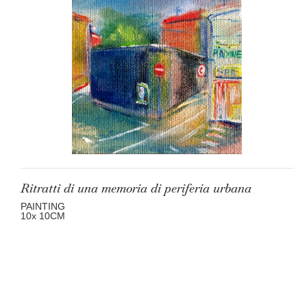
Ritratti di una memoria di periferia urbana
PAINTING
10
x 10
CM