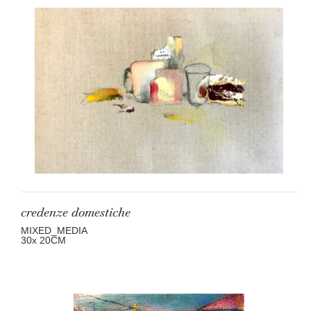
credenze domestiche
MIXED_MEDIA
30
x 20
CM