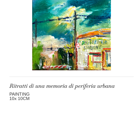
Ritratti di una memoria di periferia urbana
PAINTING
10
x 10
CM