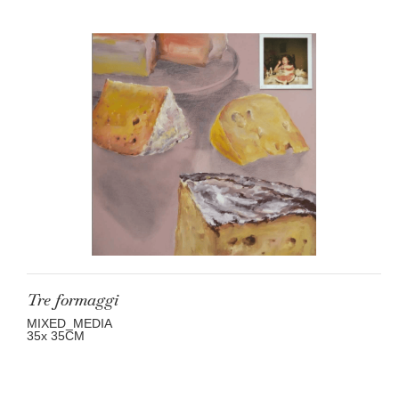
Tre formaggi
MIXED_MEDIA
35
x 35
CM