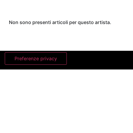
Non sono presenti articoli per questo artista.
BARBARA FRIGERIO GALLERY
ART ADVISORY
Barbara Frigerio Art Advisory is a space dedicated to contempora
research, where tradition and innovation interact seamlessly.