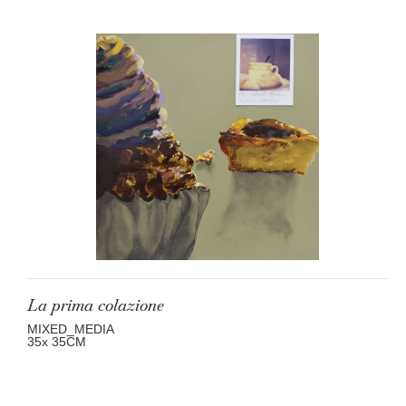
La prima colazione
MIXED_MEDIA
35
x 35
CM