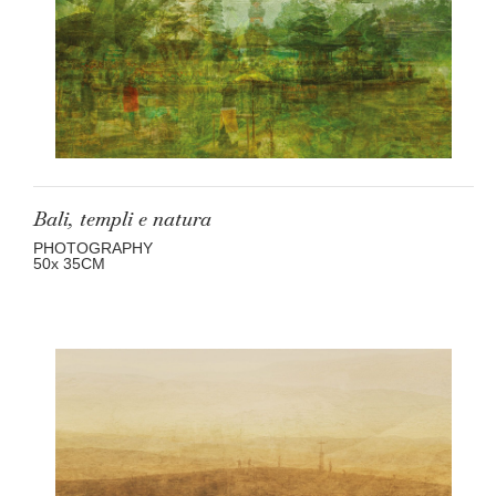
Bali, templi e natura
PHOTOGRAPHY
50
x 35
CM