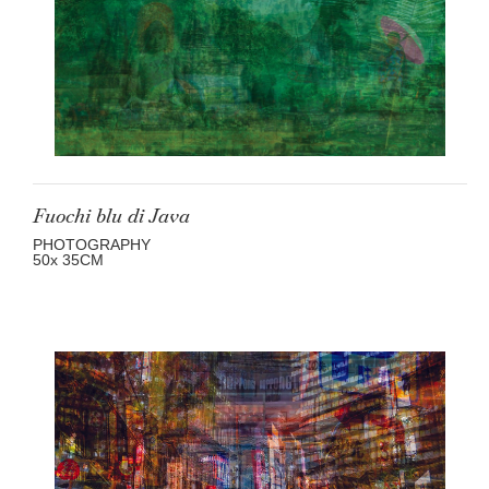
Fuochi blu di Java
PHOTOGRAPHY
50
x 35
CM