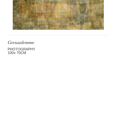
Gerusalemme
PHOTOGRAPHY
100
x 70
CM