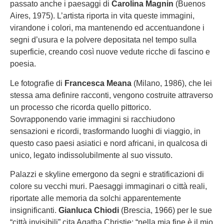
passato anche i paesaggi di
Carolina Magnin
(Buenos
Aires, 1975). L’artista riporta in vita queste immagini,
virandone i colori, ma mantenendo ed accentuandone i
segni d’usura e la polvere depositata nel tempo sulla
superficie, creando così nuove vedute ricche di fascino e
poesia.
Le fotografie di
Francesca Meana
(Milano, 1986), che lei
stessa ama definire racconti, vengono costruite attraverso
un processo che ricorda quello pittorico.
Sovrapponendo varie immagini si racchiudono
sensazioni e ricordi, trasformando luoghi di viaggio, in
questo caso paesi asiatici e nord africani, in qualcosa di
unico, legato indissolubilmente al suo vissuto.
Palazzi e skyline emergono da segni e stratificazioni di
colore su vecchi muri. Paesaggi immaginari o città reali,
riportate alle memoria da solchi apparentemente
insignificanti.
Gianluca Chiodi
(Brescia, 1966) per le sue
“città invisibili” cita Agatha Christie: “nella mia fine è il mio