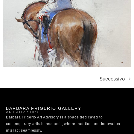
Successivo
→
BARBARA FRIGERIO GALLERY
ART ADVISORY
Barbara Frigerio Art Advisory is a space dedicated to
contemporary artistic research, where tradition and innovation
interact seamlessly.