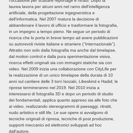
l’occasione per scattare reportage e ritratti. Dopo la
laurea lavora per alcuni anni nel ramo dell’intelligenza
artificiale, della progettazione ingegneristica e
dell’informatica. Nel 2007 matura la decisione di
abbandonare il lavoro di ufficio e trasformare la fotografia,
in un impegno a tempo pieno. Ne segue un periodo di
ricerca che lo porta in breve tempo ad avere pubblicazioni
su autorevoli riviste italiane e straniere (“Internazionale”).
Attratto non solo dalla fotografia ma anche dal timelapse,
dal motion control e dalla pura sperimentazione visiva,
ricerca effetti originali sia con immagini statiche sia con
video. Nel 2009 inizia una collaborazione con CityLife per
la realizzazione di un unico timelapse della durata di 10
anni sul cantiere delle 3 torri Isozaki, Libeskind e Hadid; le
riprese termineranno nel 2019. Nel 2010 inizia a
interessarsi di fotografia 3D e dopo un periodo di studio
dei fondamentali, applica quanto appreso sia alle foto che
ai video, realizzando stereogrammi di paesaggi, ritratti,
nudo artistico e still life. Le sue opere si avvalgono di
tecniche originali di ripresa, tecniche di post produzione,
supporti meccanici ed elettronici sviluppati ad hoc
dall’autore.