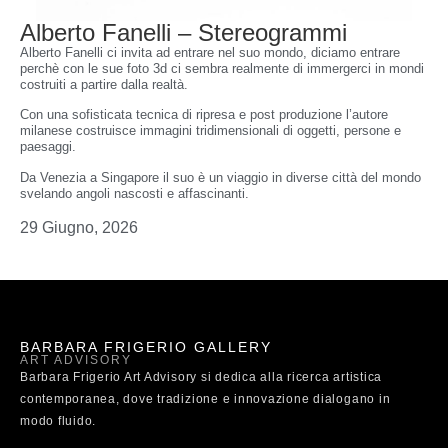
Alberto Fanelli – Stereogrammi
Alberto Fanelli ci invita ad entrare nel suo mondo, diciamo entrare
perchè con le sue foto 3d ci sembra realmente di immergerci in mondi
costruiti a partire dalla realtà.
Con una sofisticata tecnica di ripresa e post produzione l’autore
milanese costruisce immagini tridimensionali di oggetti, persone e
paesaggi.
Da Venezia a Singapore il suo è un viaggio in diverse città del mondo
svelando angoli nascosti e affascinanti.
29 Giugno, 2026
BARBARA FRIGERIO GALLERY
ART ADVISORY
Barbara Frigerio Art Advisory si dedica alla ricerca artistica
contemporanea, dove tradizione e innovazione dialogano in
modo fluido.