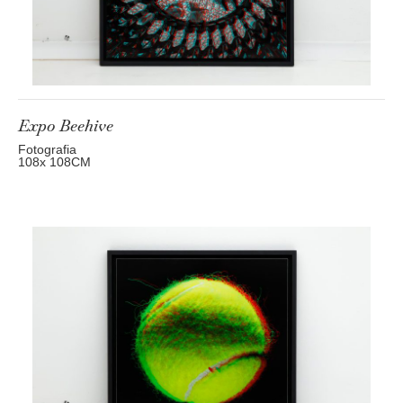
Expo Beehive
Fotografia
108
x 108
CM