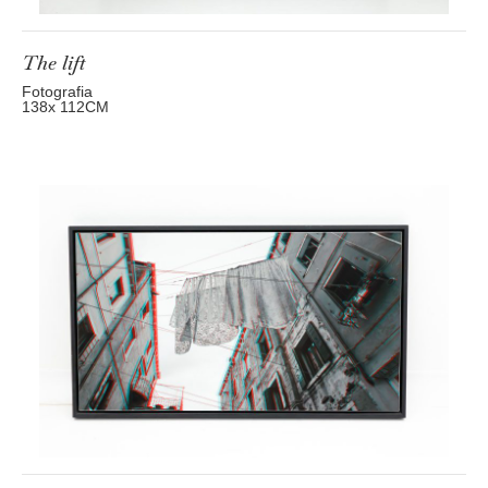
The lift
Fotografia
138
x 112
CM