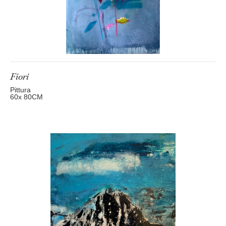
Fiori
Pittura
60
x 80
CM