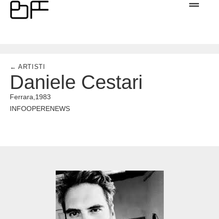
← ARTISTI
Daniele Cestari
Ferrara,
1983
INFO
OPERE
NEWS