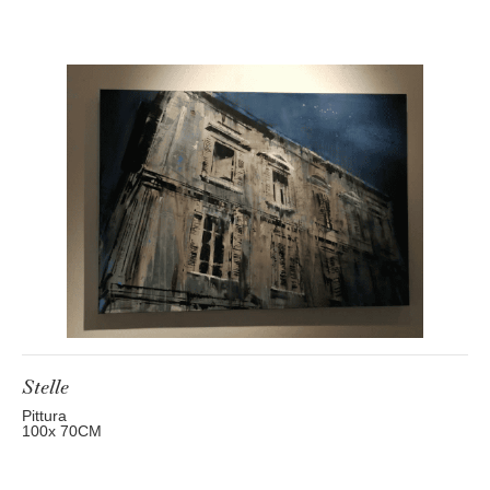
Stelle
Pittura
100
x 70
CM