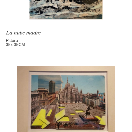
La nube madre
Pittura
35
x 35
CM