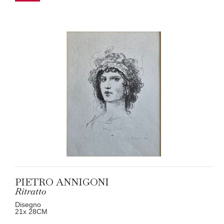
PIETRO ANNIGONI
Ritratto
Disegno
21
x 28
CM