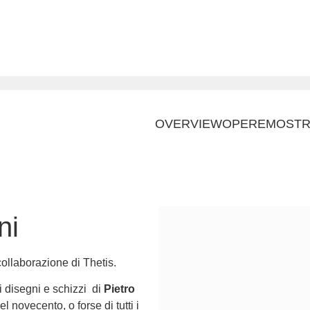
OVERVIEW
OPERE
MOST
ni
collaborazione di Thetis.
i disegni e schizzi di
Pietro
el novecento, o forse di tutti i