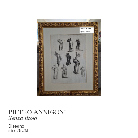
PIETRO ANNIGONI
Senza titolo
Disegno
55
x 75
CM